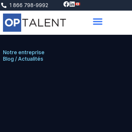
Aller
1 866 798-9992
au
contenu
Notre entreprise
Blog / Actualités